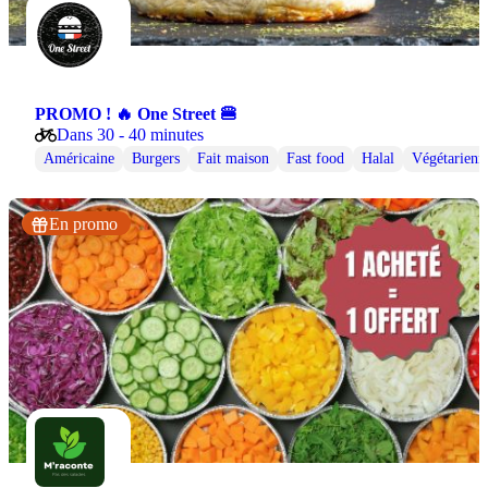
PROMO ! 🔥 One Street 🍔
Dans 30 - 40 minutes
Américaine
Burgers
Fait maison
Fast food
Halal
Végétarienn
En promo