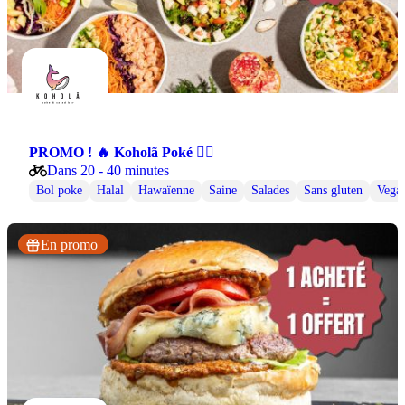
PROMO ! 🔥 Koholã Poké 🏄‍♀️
Dans 20 - 40 minutes
Bol poke
Halal
Hawaïenne
Saine
Salades
Sans gluten
Vega
En promo