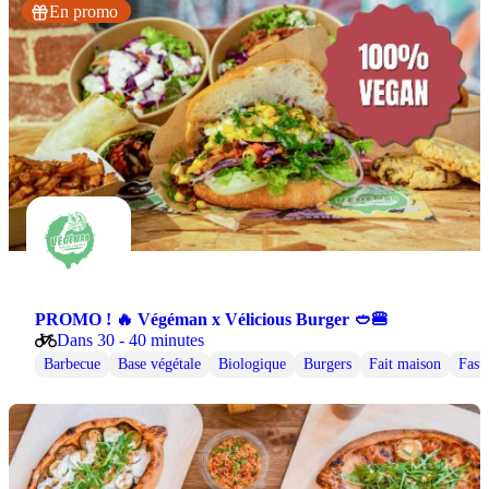
En promo
PROMO ! 🔥 Végéman x Vélicious Burger 🥙🍔
Dans 30 - 40 minutes
Barbecue
Base végétale
Biologique
Burgers
Fait maison
Fast