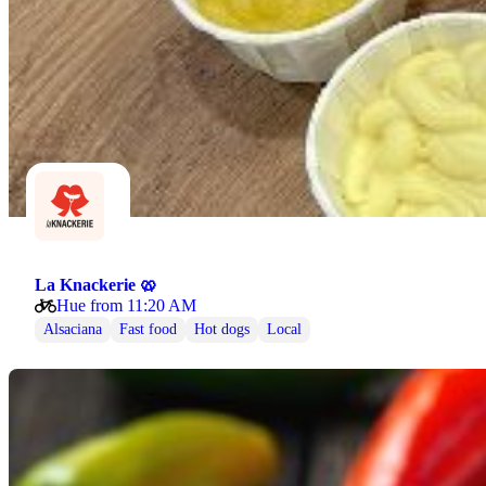
La Knackerie 🥨
Hue from 11:20 AM
Alsaciana
Fast food
Hot dogs
Local