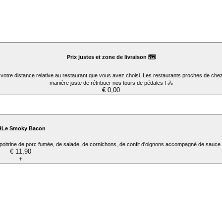
Prix justes et zone de livraison 🗺️
 votre distance relative au restaurant que vous avez choisi. Les restaurants proches de chez
manière juste de rétribuer nos tours de pédales ! 🚴
€ 0,00
Le Smoky Bacon
poitrine de porc fumée, de salade, de cornichons, de confit d'oignons accompagné de sauce
€ 11,90
+