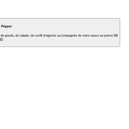
h Pepper
e de gouda, de salade, de confit d’oignons accompagnés de notre sauce au poivre BB
00