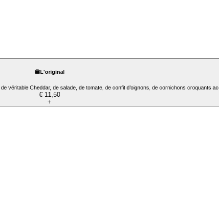
🍔L'original
 de véritable Cheddar, de salade, de tomate, de confit d’oignons, de cornichons croquants
€ 11,50
+