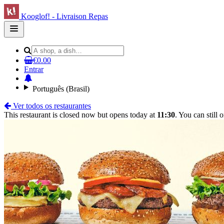
Kooglof! - Livraison Repas
Open
main
menu
€0.00
Entrar
Português (Brasil)
Ver todos os restaurantes
This restaurant is closed now but opens today at
11:30
. You can still 