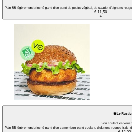
Pain BB légèrement brioché garni d'un pané de poulet végétal, de salade, d'oignons ro
€ 11,50
+
🍔Le Rustiq
Son coulant va vous f
Pain BB légèrement brioché garni d'un camembert pané coulant, d'oignons rouges frais, d
€ 12,90