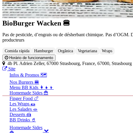
BioBurger Wacken 🍔
Pas de pesticide, d’engrais ou de désherbant chimique. Pas d’OGM. Des
producteurs
Comida rápida
Hamburger
Orgânica
Vegetariana
Wraps
Horário de funcionamento
4b Pl. Adrien Zeller, 67000 Strasbourg, France, 67000, Strasbourg
Site
Infos & Promos 🗺️
Nos Burgers 🍔
Menu BB Kids 👩‍👧‍👦
Homemade Sides 🍟
Finger Food 🍗
Les Wraps 🌯
Les Salades 🥗
Desserts 🍰
BB Drinks 🥤
Homemade Sides
🍟