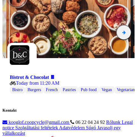
Bistrot & Chocolat 🍫
Today from 11:20 AM
Bistro
Burgers
French
Pastries
Pub food
Vegan
Vegetarian
Kontakt
kooglof.coopcycle@gmail.com
06 22 04 24 92
Rólunk
Legal
notice
Szolgáltatási feltételek
Adatvédelem
Súgó
Javasolj egy
vállalkozást