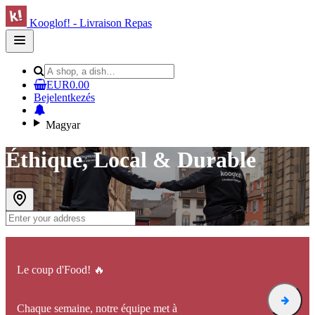
Kooglof! - Livraison Repas
Open
main
menu
EUR0.00
Bejelentkezés
Magyar
Éthique, Local & Durable
Le coup d'Food! 🔥
Chaque semaine, notre équipe met à