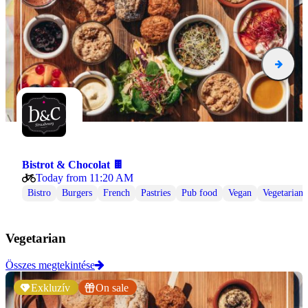
Bistrot & Chocolat 🍫
Today from 11:20 AM
Bistro
Burgers
French
Pastries
Pub food
Vegan
Vegetarian
Vegetarian
Összes megtekintése
Exkluzív
On sale