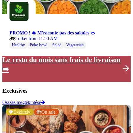
PROMO ! 🔥 M'raconte pas des salades 🥗
Today from 11:50 AM
Healthy
Poke bowl
Salad
Vegetarian
Le resto du mois sans frais de livraison
➡️
Exclusives
Összes megtekintése
Exkluzív
On sale