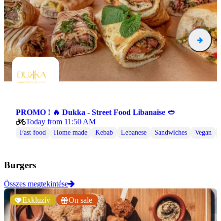
PROMO ! 🔥 Dukka - Street Food Libanaise 🥙
Today from 11:50 AM
Fast food
Home made
Kebab
Lebanese
Sandwiches
Vegan
Burgers
Összes megtekintése
Exkluzív
On sale