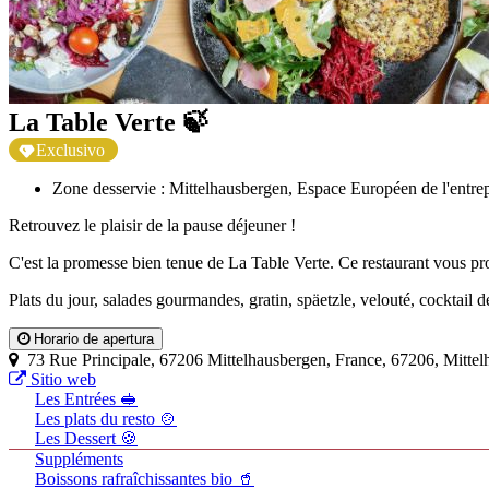
La Table Verte 🍃
Exclusivo
Zone desservie : Mittelhausbergen, Espace Européen de l'entre
Retrouvez le plaisir de la pause déjeuner !
C'est la promesse bien tenue de La Table Verte. Ce restaurant vous prop
Plats du jour, salades gourmandes, gratin, späetzle, velouté, cocktail d
Horario de apertura
73 Rue Principale, 67206 Mittelhausbergen, France, 67206, Mittel
Sitio web
Les Entrées 🥪
Les plats du resto 🍲
Les Dessert 🍪
Suppléments
Boissons rafraîchissantes bio 🥤