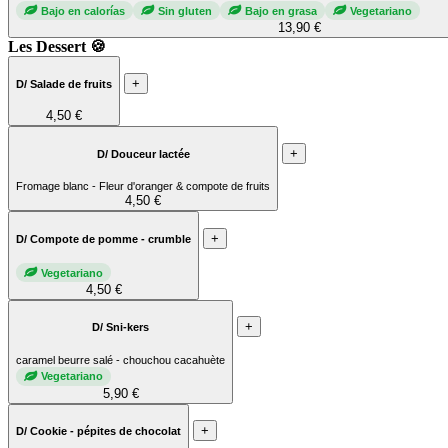
Bajo en calorías
Sin gluten
Bajo en grasa
Vegetariano
13,90 €
Les Dessert 🍪
+
D/ Salade de fruits
4,50 €
+
D/ Douceur lactée
Fromage blanc - Fleur d'oranger & compote de fruits
4,50 €
+
D/ Compote de pomme - crumble
Vegetariano
4,50 €
+
D/ Sni-kers
caramel beurre salé - chouchou cacahuète
Vegetariano
5,90 €
+
D/ Cookie - pépites de chocolat