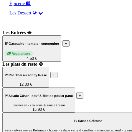
Épicerie 🛍️
Les Dessert 🍪
Les Entrées 🥪
+
E/ Gaspacho - tomate - concombre
Vegetariano
4,50 €
Les plats du resto 🍲
+
P/ Pad Thaï au sot l'y laisse
12,00 €
+
P/ Salade César - oeuf & filet de poulet pané
parmesan - croûtons & sauce César
15,90 €
P/ Salade Crétoise
Feta - olives noires Kalamata - figues - salade verte & crudités - amandes au miel - grain