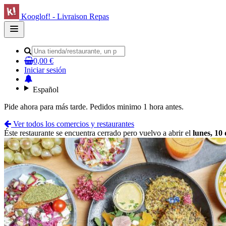
Kooglof! - Livraison Repas
Open
main
menu
0,00 €
Iniciar sesión
Español
Pide ahora para más tarde. Pedidos minimo 1 hora antes.
Ver todos los comercios y restaurantes
Éste restaurante se encuentra cerrado pero vuelvo a abrir el
lunes, 10