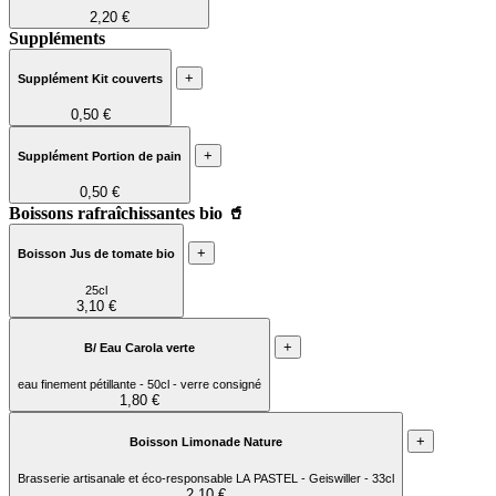
2,20 €
Suppléments
+
Supplément Kit couverts
0,50 €
+
Supplément Portion de pain
0,50 €
Boissons rafraîchissantes bio 🥤
+
Boisson Jus de tomate bio
25cl
3,10 €
+
B/ Eau Carola verte
eau finement pétillante - 50cl - verre consigné
1,80 €
+
Boisson Limonade Nature
Brasserie artisanale et éco-responsable LA PASTEL - Geiswiller - 33cl
2,10 €