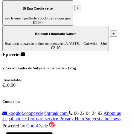
+
B/ Eau Carola verte
eau finement pétillante - 50cl - verre consigné
€1.80
+
Boisson Limonade Nature
Brasserie artisanale et éco-responsable LA PASTEL - Geiswiller - 33cl
€2.10
Épicerie 🛍️
x Les amandes de Sofya à la cannelle - 125g
Unavailable
€10.00
Contact us
kooglof.coopcycle@gmail.com
06 22 04 24 92
About us
Legal notice
Terms of service
Privacy
Help
Suggest a business
Powered by
CoopCycle