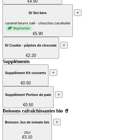
€4.50
+
D/ Sni-kers
caramel beurre salé - chouchou cacahuète
Vegetarian
€5.90
+
D/ Cookie - pépites de chocolat
€2.20
Suppléments
+
Supplément Kit couverts
€0.50
+
Supplément Portion de pain
€0.50
Boissons rafraîchissantes bio 🥤
+
Boisson Jus de tomate bio
25cl
€3.10