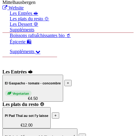
Mittelhausbergen
Website
Les Entrées 🥪
Les plats du resto 🍲
Les Dessert 🍪
Suppléments
Boissons rafraîchissantes bio 🥤
Épicerie 🛍️
Suppléments
Les Entrées 🥪
+
E/ Gaspacho - tomate - concombre
Vegetarian
€4.50
Les plats du resto 🍲
+
P/ Pad Thaï au sot l'y laisse
€12.00