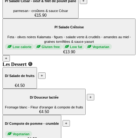
+
P/ Salade César - oeuf & filet de poulet pané
parmesan - croûtons & sauce César
€15.90
P/ Salade Crétoise
Feta - olives noires Kalamata - figues - salade verte & crudités - amandes au miel -
graines torréfiées & sauce yaourt
Low calorie
Gluten free
Low fat
Vegetarian
€13.90
+
Les Dessert 🍪
+
D/ Salade de fruits
€4.50
+
D/ Douceur lactée
Fromage blanc - Fleur d'oranger & compote de fruits
€4.50
+
D/ Compote de pomme - crumble
Vegetarian