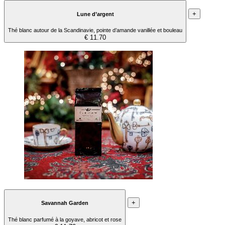
+
Lune d’argent
Thé blanc autour de la Scandinavie, pointe d’amande vanillée et bouleau
€ 11.70
+
Savannah Garden
Thé blanc parfumé à la goyave, abricot et rose