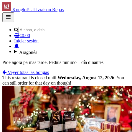
Kooglof! - Livraison Repas
Open
main
menu
€0.00
Iniciar sesión
Aragonés
Pide agora pa mas tarde. Pedius minimo 1 día dinantes.
Veyer totas las botigas
This restaurant is closed until
Wednesday, August 12, 2026
. You
can still order for that day on though!