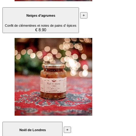
+
Neiges d’agrumes
Confit de clémentines et notes de pains d’ épices
€ 8.90
+
Noël de Londres