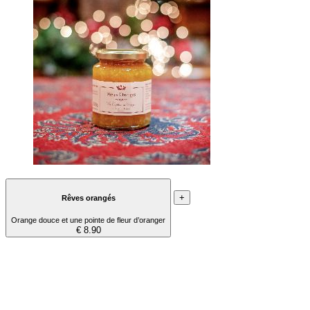
+
Rêves orangés
Orange douce et une pointe de fleur d’oranger
€ 8.90
Contacta-nos
kooglof.coopcycle@gmail.com
06 22 04 24 92
About us
Notas legals
Termins de servicio
Privacidat
Aduya
Sucherir un