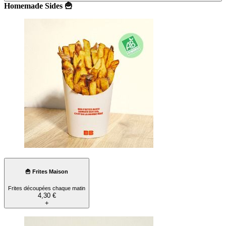
Homemade Sides 🍟
🍟 Frites Maison
Frites découpées chaque matin
4,30 €
+