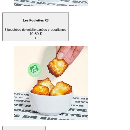
Les Poulettes X8
8 bouchées de volaille panées croustillantes
10,50 €
+