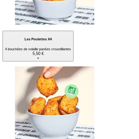
Les Poulettes X4
4 bouchées de volaille panées croustillantes
5,50 €
+