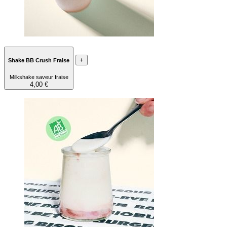
+
Shake BB Crush Fraise
Milkshake saveur fraise
4,00 €