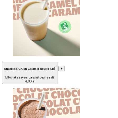
+
Shake BB Crush Caramel Beurre salé
Milkshake saveur caramel beurre salé
4,00 €