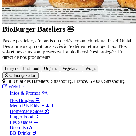
BioBurger Bateliers 🍔
Pas de pesticide, d’engrais ou de désherbant chimique. Pas d’OGM.
Des animaux qui ont tous accès à l’extérieur et mangent bio. Nos
sols et nos eaux sont préservés. La biodiversité est protégée. En
direct de nos producteurs
Burgers
Fast food
Organic
Vegetarian
Wraps
Öffnungszeiten
38 Quai des Bateliers, Strasbourg, France, 67000, Strasbourg
Website
Infos & Promos 🗺️
Nos Burgers 🍔
Menu BB Kids 👩‍👧‍👦
Homemade Sides 🍟
Finger Food 🍗
Les Salades 🥗
Desserts 🍰
BB Drinks 🥤