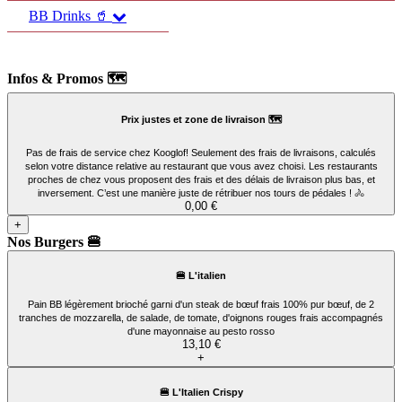
BB Drinks 🥤
Infos & Promos 🗺️
Prix justes et zone de livraison 🗺️
Pas de frais de service chez Kooglof! Seulement des frais de livraisons, calculés
selon votre distance relative au restaurant que vous avez choisi. Les restaurants
proches de chez vous proposent des frais et des délais de livraison plus bas, et
inversement. C’est une manière juste de rétribuer nos tours de pédales ! 🚴
0,00 €
+
Nos Burgers 🍔
🍔 L'italien
Pain BB légèrement brioché garni d'un steak de bœuf frais 100% pur bœuf, de 2
tranches de mozzarella, de salade, de tomate, d'oignons rouges frais accompagnés
d'une mayonnaise au pesto rosso
13,10 €
+
🍔 L'Italien Crispy