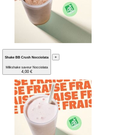
+
Shake BB Crush Nocciolata
Milkshake saveur Nocciolata
4,00 €