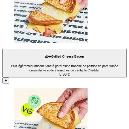
🧀🥪Grilled Cheese Bacon
Pain légèrement brioché toasté garni d'une tranche de poitrine de porc fumée
croustillante et de 2 tranches de véritable Cheddar
5,90 €
+