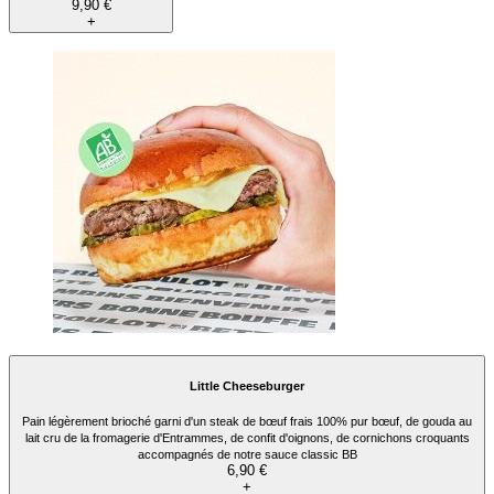
9,90 €
+
Little Cheeseburger
Pain légèrement brioché garni d'un steak de bœuf frais 100% pur bœuf, de gouda au
lait cru de la fromagerie d'Entrammes, de confit d'oignons, de cornichons croquants
accompagnés de notre sauce classic BB
6,90 €
+