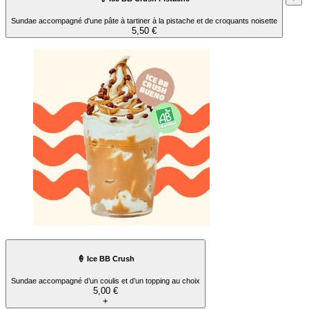
Sundae accompagné d'une pâte à tartiner à la pistache et de croquants noisette
5,50 €
🍦 Ice BB Crush
Sundae accompagné d’un coulis et d’un topping au choix
5,00 €
+