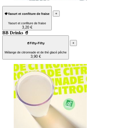
+
🍓Yaourt et confiture de fraise
Yaourt et confiture de fraise
3,20 €
BB Drinks 🥤
+
🥤Fifty-Fifty
Mélange de citronnade et de thé glacé pêche
3,90 €